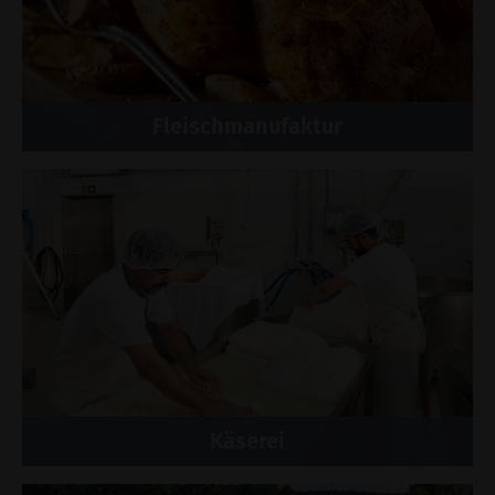
Fleischmanufaktur
Käserei