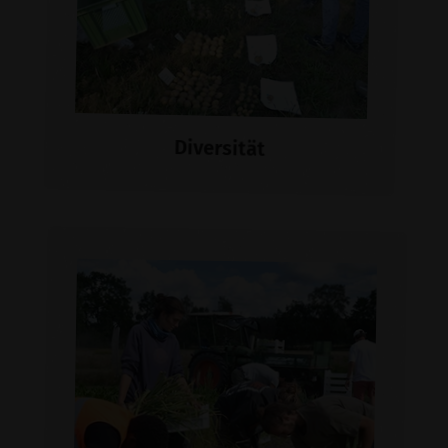
Diversität
Hier weiterlesen
Verbundenheit
Der Bauckhof steht in tiefer
Verbundenheit mit dem biologisch-
dynamischen Impuls und der
Gemeinschaft der Demeter-Bauern.
Diese Werte prägen unser tägliches