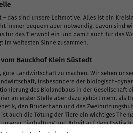
elle
– das sind unsere Leitmotive. Alles ist ein Kreis
icht immer bequem aber notwendig, davon sind wi
ns für das Tierwohl ein und damit auch für das W
gt im weitesten Sinne zusammen.
k vom Bauckhof Klein Süstedt
, gute Landwirtschaft zu machen. Wir sehen unse
andwirtschaft, insbesondere der biologisch-dyna
itionierung des Biolandbaus in der Gesellschaft 
 hier an erster Stelle aber dazu gehört mehr, als 
genetik, den Bruderhahn und das Zweinutzungshuh
 ist auch die Tötung der Tiere ein wichtiges Thema
unserer Tierhaltung und Arbeit auf dem Esstisch
d alle Teil eines Kreislaufes. Deshalb schauen wi