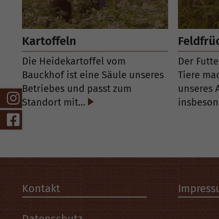
Kartoffeln
Feldfrü
Die Heidekartoffel vom
Der Futt
Bauckhof ist eine Säule unseres
Tiere mac
Betriebes und passt zum
unseres 
Standort mit…
insbeso
Kontakt
Impres
Datenschutz