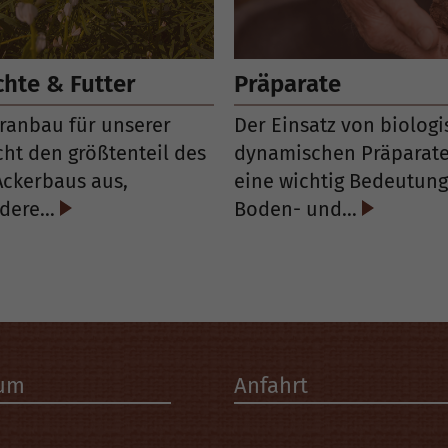
chte & Futter
Präparate
eranbau für unserer
Der Einsatz von biologi
ht den größtenteil des
dynamischen Präparate
Ackerbaus aus,
eine wichtig Bedeutung
ndere…
Boden- und…
sum
Anfahrt