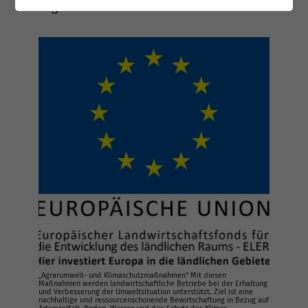
Legehennen unterstützt.
„Agrarumwelt- und Klimaschutzmaßnahmen“ Mit diesen
Maßnahmen werden landwirtschaftliche Betriebe bei der Erhaltung
und Verbesserung der Umweltsituation unterstützt. Ziel ist eine
nachhaltige und ressourcenschonende Bewirtschaftung in Bezug auf