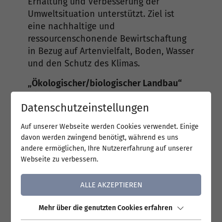
Erhaltung und Verbesserung der
Umweltsituation unterstützt. Ziel ist
eine nachhaltige und
ressourcenschonende Bewirtschaftung
in Bezug auf Artenvielfalt, Boden, Wasser
und den Schutz des Klimas.
„Ökologischer/biologischer Landbau“
Mit dieser Maßnahme werden
Datenschutzeinstellungen
landwirtschaftliche
Betriebe bei der Einführung von
Auf unserer Webseite werden Cookies verwendet. Einige
ökologischer Landwirtschaft und deren
davon werden zwingend benötigt, während es uns
Beibehaltung unterstützt.
andere ermöglichen, Ihre Nutzererfahrung auf unserer
Webseite zu verbessern.
„Tierschutz“
Mit dieser Maßnahme wird die
ALLE AKZEPTIEREN
besonders
tiergerechte Haltung von
Mehr über die genutzten Cookies erfahren
Mastschweinen und