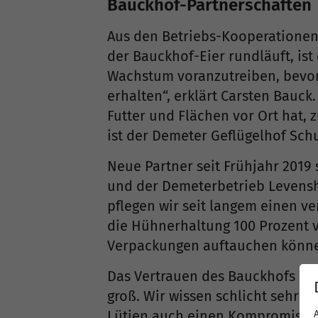
Bauckhof-Partnerschaften
Aus den Betriebs-Kooperationen
der Bauckhof-Eier rundläuft, ist
Wachstum voranzutreiben, bevorz
erhalten“, erklärt Carsten Bauck
Futter und Flächen vor Ort hat
ist der Demeter Geflügelhof Sc
Neue Partner seit Frühjahr 2019
und der Demeterbetrieb Levensho
pflegen wir seit langem einen ve
die Hühnerhaltung 100 Prozent 
Verpackungen auftauchen können 
Das Vertrauen des Bauckhofs in d
groß. Wir wissen schlicht sehr g
Lütjen auch einen Kompromiss be