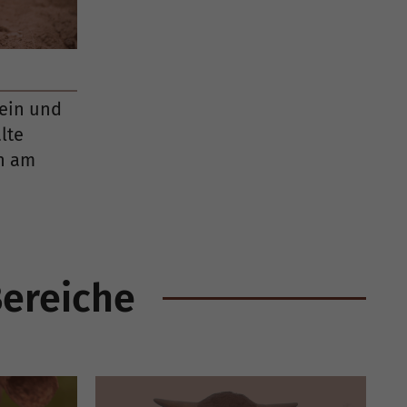
ein und
lte
en am
Bereiche