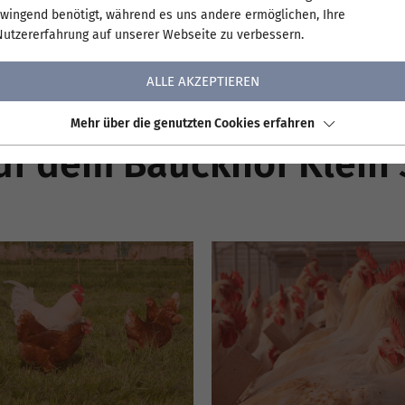
zwingend benötigt, während es uns andere ermöglichen, Ihre
en Hennen an nichts fehlen zu lassen. Wir wissen. 
Nutzererfahrung auf unserer Webseite zu verbessern.
 uns über diese Zusammenarbeit und durch die g
nso liebevollen Umgang mit den Tieren werden auc
ALLE AKZEPTIEREN
Mehr über die genutzten Cookies erfahren
uf dem Bauckhof Klein