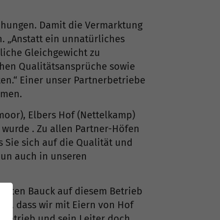
ehungen. Damit die Vermarktung
. „Anstatt ein unnatürliches
liche Gleichgewicht zu
eichen Qualitätsansprüche sowie
n.“ Einer unser Partnerbetriebe
mmen.
oor), Elbers Hof (Nettelkamp)
 wurde . Zu allen Partner-Höfen
 Sie sich auf die Qualität und
nun auch in unseren
Carsten Bauck auf diesem Betrieb
en, dass wir mit Eiern von Hof
 Betrieb und sein Leiter doch