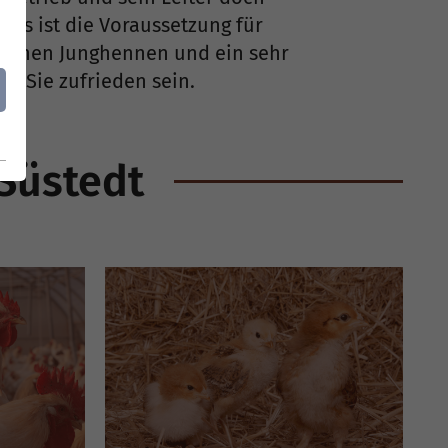
Das ist die Voraussetzung für
leichen Junghennen und ein sehr
h Sie zufrieden sein.
 Süstedt