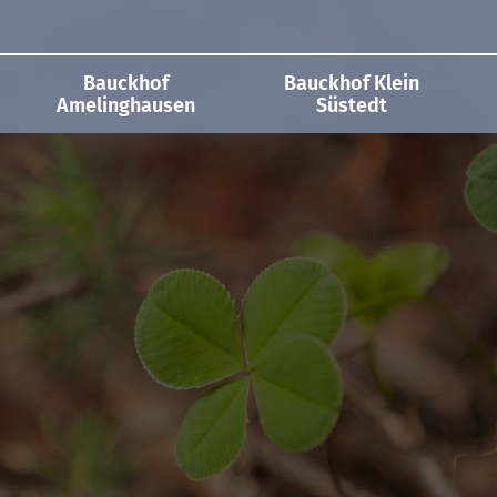
Bauckhof
Bauckhof Klein
Amelinghausen
Süstedt