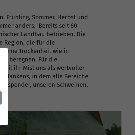
n. Frühling, Sommer, Herbst und
mmer anders. Bereits seit 60
mischer Landbau betrieben. Die
 Region, die für die
xtreme Trockenheit wie in
 zu beregnen. Für die
weil ihr Mist uns als wertvoller
fgedankens, in dem alle Bereiche
istspender, unseren Schweinen,