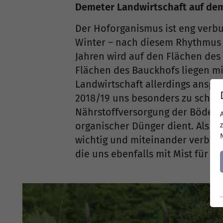
Demeter Landwirtschaft auf de
Der Hoforganismus ist eng verbu
Winter – nach diesem Rhythmus w
Jahren wird auf den Flächen de
Flächen des Bauckhofs liegen mi
Landwirtschaft allerdings anspru
2018/19 uns besonders zu schaff
Nährstoffversorgung der Böden is
organischer Dünger dient. Als D
wichtig und miteinander verbun
die uns ebenfalls mit Mist für d