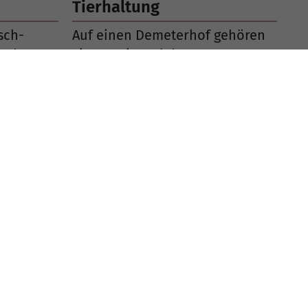
Tierhaltung
sch-
Auf einen Demeterhof gehören
n hat
Tiere: Bei uns leben
 für die
verschiedene Geflügel und
natürlich eine…
Jahresrundbriefe