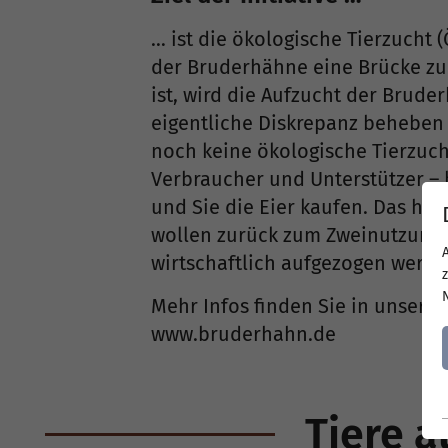
… ist die ökologische Tierzucht 
der Bruderhähne eine Brücke zum 
ist, wird die Aufzucht der Brude
eigentliche Diskrepanz beheben w
noch keine ökologische Tierzuch
Verbraucher und Unterstützer – b
und Sie die Eier kaufen. Das ha
wollen zurück zum Zweinutzungs
wirtschaftlich aufgezogen werd
Mehr Infos finden Sie in unsere
www.bruderhahn.de
Tiere a