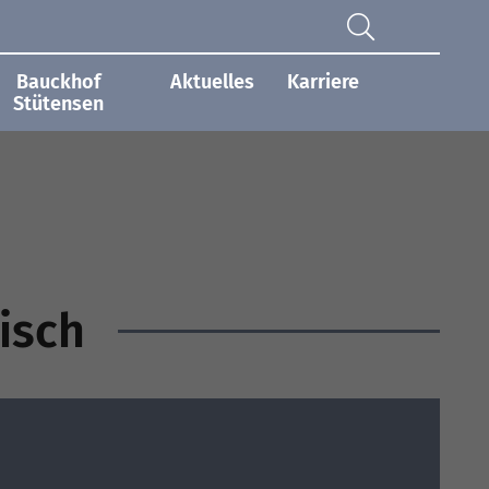
Bauckhof
Aktuelles
Karriere
Stütensen
isch