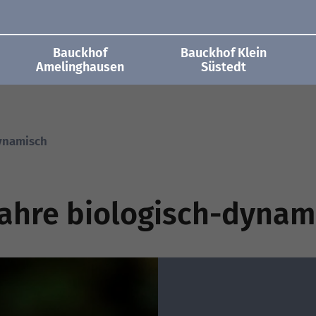
Bauckhof
Bauckhof Klein
Amelinghausen
Süstedt
dynamisch
Jahre biologisch-dynam