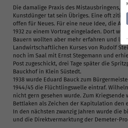
Die damalige Praxis des Mistausbringens, d
Kunstdünger tat sein Übriges. Eine oft zit
offen für Neues. Für eine neue Idee, die An
1932 zu einem Vortrag eingeladen. Dort wu
Bauern wollten aber mehr erfahren und lud
Landwirtschaftlichen Kurses von Rudolf Stein
noch im Saal mit Ernst Stegemann und erhie
Post zugeschickt, drei Tage später die Spri
Bauckhof in Klein Süstedt.
1938 wurde Eduard Bauck zum Bürgermeister v
1944/45 die Flüchtlingswelle eintraf. Wilhe
nicht gern gesehen wurde. Zum Kriegsende w
Bettlaken als Zeichen der Kapitulation den
In den nächsten zwanzig Jahren wurde die b
und die Direktvermarktung der Demeter-Pr