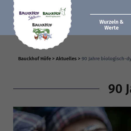
Wurzeln &
Werte
Bauckhof Höfe
Aktuelles
90 Jahre biologisch-
90 