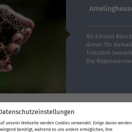
Amelinghause
Als Eduard Bauck
dieser für damal
Trotzdem bemerkt
Die Regenwürmer 
Datenschutzeinstellungen
iologisch-dynamischen
Auf unserer Webseite werden Cookies verwendet. Einige davon werden
zwingend benötigt, während es uns andere ermöglichen, Ihre