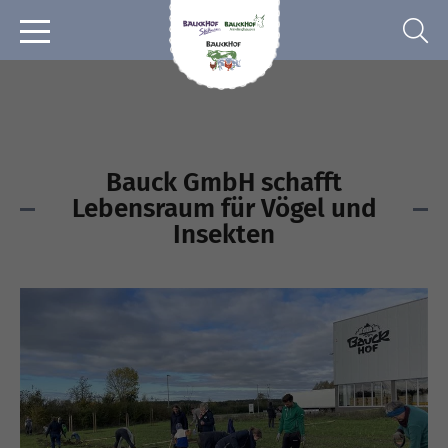
Bauck GmbH schafft
Lebensraum für Vögel und
Insekten