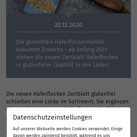
22.12.2020
Die glutenfreie Haferflockenfamilie
bekommt Zuwachs – ab Anfang 2021
stehen die neuen Zartblatt Haferflocken
in glutenfreier Qualität in den Läden.
Die neuen Haferflocken Zartblatt glutenfrei
schließen eine Lücke im Sortiment. Sie ergänzen
die bereits bekannten Haferflocken Großblatt
Datenschutzeinstellungen
glutenfrei und Kleinblatt glutenfrei. Als erstes
echtes Neuprodukt aus unserer gerade
Auf unserer Webseite werden Cookies verwendet. Einige
eingeweihten
Flockenmühle
sind sie ein
davon werden zwingend benötigt, während es uns